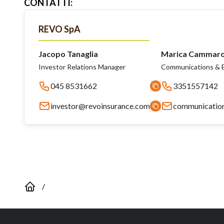
CONTATTI
:
REVO SpA
Jacopo Tanaglia
Marica Cammar
Investor Relations Manager
Communications & E
045 8531662
3351557142
investor@revoinsurance.com
communicatio
/