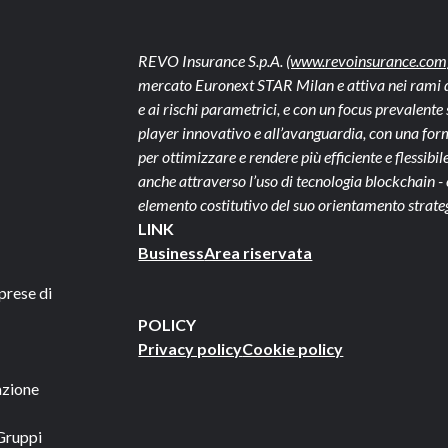
REVO Insurance S.p.A.
(www.revoinsurance.com
mercato Euronext STAR Milan e attiva nei rami dan
e ai rischi parametrici, e con un focus prevalen
player innovativo e all’avanguardia, con una form
per ottimizzare e rendere più efficiente e flessibile 
anche attraverso l’uso di tecnologia blockchain 
elemento costitutivo del suo orientamento strate
LINK
Business
Area riservata
prese di
POLICY
Privacy policy
Cookie policy
azione
Gruppi