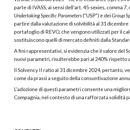
parte di IVASS, ai sensi dell’art. 45-sexies, comma 7, 
Undertaking Specific Parameters
(“USP”) e dei
Group Sp
partire dalla valutazione di solvibilità al 31 dicembre 
portafoglio di REVO, che vengono utilizzati per il calc
sostituiscono quelli di mercato definiti dalla Standa
A fini rappresentativi, si evidenzia che il valore del 
nuovi parametri, risulterebbe pari al 240% rispetto 
Il Solvency II ratio al 31 dicembre 2024, pertanto, v
come da prassi a seguito della consuntivazione annu
L’adozione di questi parametri consente una migliore
Compagnia, nel contesto di una rafforzata solidità p