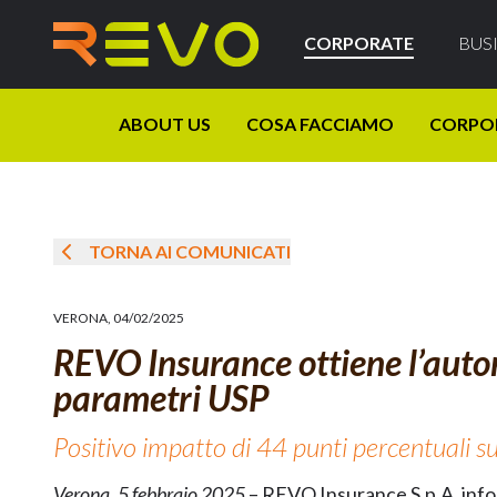
CORPORATE
BUS
ABOUT US
COSA FACCIAMO
CORPO
TORNA AI COMUNICATI
VERONA
,
04/02/2025
REVO Insurance ottiene l’autor
parametri USP
Positivo impatto di 44 punti percentuali su
Verona, 5 febbraio 2025
– REVO Insurance S.p.A. infor