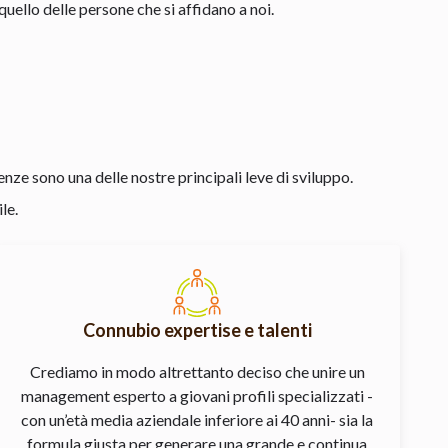
uello delle persone che si affidano a noi.
ze sono una delle nostre principali leve di sviluppo.
le.
Connubio expertise e talenti
Crediamo in modo altrettanto deciso che unire un
management esperto a giovani profili specializzati -
con un’età media aziendale inferiore ai 40 anni- sia la
formula giusta per generare una grande e continua