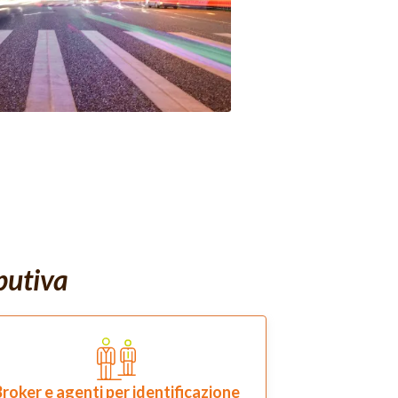
ibutiva
roker e agenti per identificazione