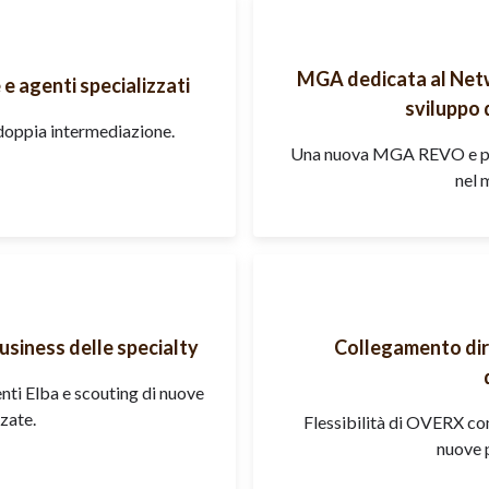
MGA dedicata al Netw
 e agenti specializzati
sviluppo d
 doppia intermediazione.
Una nuova MGA REVO e pa
nel 
business delle specialty
Collegamento dir
nti Elba e scouting di nuove
zate.
Flessibilità di OVERX com
nuove p