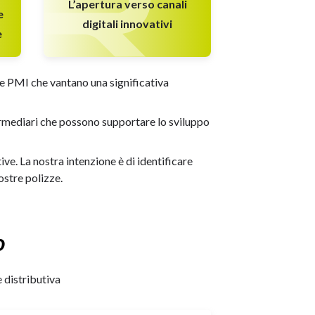
L’apertura verso canali
e
digitali innovativi
e
elle PMI che vantano una significativa
termediari che possono supportare lo sviluppo
ive. La nostra intenzione è di identificare
ostre polizze.
o
 distributiva