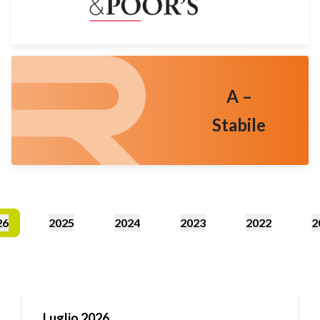
A –
Stabile
26
2025
2024
2023
2022
2
Luglio 2026