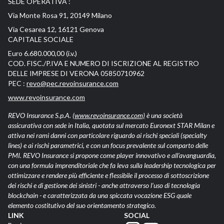
SEDE OPERATIVA :
Via Monte Rosa 91, 20149 Milano
Via Cesarea 12, 16121 Genova
CAPITALE SOCIALE
Euro 6.680.000,00 (i.v.)
COD. FISC./P.IVA E NUMERO DI ISCRIZIONE AL REGISTRO
DELLE IMPRESE DI VERONA 05850710962
PEC :
revo@pec.revoinsurance.com
www.revoinsurance.com
REVO Insurance S.p.A.
(www.revoinsurance.com)
è una società
assicurativa con sede in Italia, quotata sul mercato Euronext STAR Milan e
attiva nei rami danni con particolare riguardo ai rischi speciali (specialty
lines) e ai rischi parametrici, e con un focus prevalente sul comparto delle
PMI. REVO Insurance si propone come player innovativo e all’avanguardia,
con una formula imprenditoriale che fa leva sulla leadership tecnologica per
ottimizzare e rendere più efficiente e flessibile il processo di sottoscrizione
dei rischi e di gestione dei sinistri - anche attraverso l’uso di tecnologia
blockchain - e caratterizzata da una spiccata vocazione ESG quale
elemento costitutivo del suo orientamento strategico.
LINK
SOCIAL