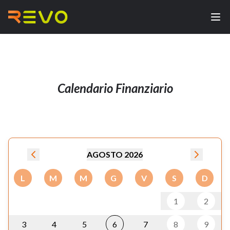
Calendario Finanziario
AGOSTO 2026
L
M
M
G
V
S
D
1
2
3
4
5
6
7
8
9