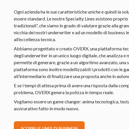
Ogni azienda ha le sue caratteristiche uniche e quindi la so
essere standard. Le nostre Specialty Lines esistono proprio
tradizionali”, che siamo in grado di valutare grazie alla gran
nicchia dei nostri underwriter e ad un modello di business 
all’eccellenza tecnica.
Abbiamo progettato e creato OVERX, una piattaforma tec
degli underwriter in un unico luogo digitale, che analizza e
permette di generare, grazie a un algoritmo avanzato, una 
piattaforma sono inoltre modellizzabili i prodotti con le g
all’intermediario di finalizzare una proposta anche in auton
E se i tempi di attesa prima di avere una risposta dalla com
problema, OVERX genera la polizza in tempo reale.
Vogliamo essere un game changer: anima tecnologica, testa i
assicurativo fatto in modo nuovo.
SCOPRI LE LINEE DI BUSINESS