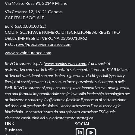
Via Monte Rosa 91, 20149 Milano
Via Cesarea 12, 16121 Genova
CAPITALE SOCIALE
Euro 6.680.000,00 (i.v.)
COD. FISC./P.IVA E NUMERO DI ISCRIZIONE AL REGISTRO
DELLE IMPRESE DI VERONA 05850710962
PEC :
revo@pec.revoinsurance.com
www.revoinsurance.com
REVO Insurance S.p.A.
(www.revoinsurance.com)
è una società
assicurativa con sede in Italia, quotata sul mercato Euronext STAR Milan e
attiva nei rami danni con particolare riguardo ai rischi speciali (specialty
lines) e ai rischi parametrici, e con un focus prevalente sul comparto delle
PMI. REVO Insurance si propone come player innovativo e all’avanguardia,
con una formula imprenditoriale che fa leva sulla leadership tecnologica per
ottimizzare e rendere più efficiente e flessibile il processo di sottoscrizione
dei rischi e di gestione dei sinistri - anche attraverso l’uso di tecnologia
blockchain - e caratterizzata da una spiccata vocazione ESG quale
elemento costitutivo del suo orientamento strategico.
LINK
SOCIAL
Business