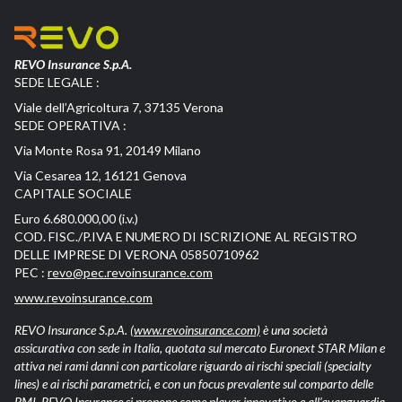
REVO Insurance S.p.A.
SEDE LEGALE :
Viale dell’Agricoltura 7, 37135 Verona
SEDE OPERATIVA :
Via Monte Rosa 91, 20149 Milano
Via Cesarea 12, 16121 Genova
CAPITALE SOCIALE
Euro 6.680.000,00 (i.v.)
COD. FISC./P.IVA E NUMERO DI ISCRIZIONE AL REGISTRO
DELLE IMPRESE DI VERONA 05850710962
PEC :
revo@pec.revoinsurance.com
www.revoinsurance.com
REVO Insurance S.p.A.
(www.revoinsurance.com)
è una società
assicurativa con sede in Italia, quotata sul mercato Euronext STAR Milan e
attiva nei rami danni con particolare riguardo ai rischi speciali (specialty
lines) e ai rischi parametrici, e con un focus prevalente sul comparto delle
PMI. REVO Insurance si propone come player innovativo e all’avanguardia,