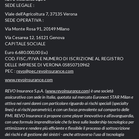
SEDE LEGALE :
Viale dell’Agricoltura 7, 37135 Verona
SEDE OPERATIVA :
Via Monte Rosa 91, 20149 Milano
Via Cesarea 12, 16121 Genova
CAPITALE SOCIALE
Euro 6.680.000,00 (i.v.)
COD. FISC./P.IVA E NUMERO DI ISCRIZIONE AL REGISTRO
DELLE IMPRESE DI VERONA 05850710962
PEC :
revo@pec.revoinsurance.com
www.revoinsurance.com
REVO Insurance S.p.A.
(www.revoinsurance.com)
è una società
assicurativa con sede in Italia, quotata sul mercato Euronext STAR Milan e
attiva nei rami danni con particolare riguardo ai rischi speciali (specialty
lines) e ai rischi parametrici, e con un focus prevalente sul comparto delle
PMI. REVO Insurance si propone come player innovativo e all’avanguardia,
con una formula imprenditoriale che fa leva sulla leadership tecnologica per
ottimizzare e rendere più efficiente e flessibile il processo di sottoscrizione
dei rischi e di gestione dei sinistri - anche attraverso l’uso di tecnologia