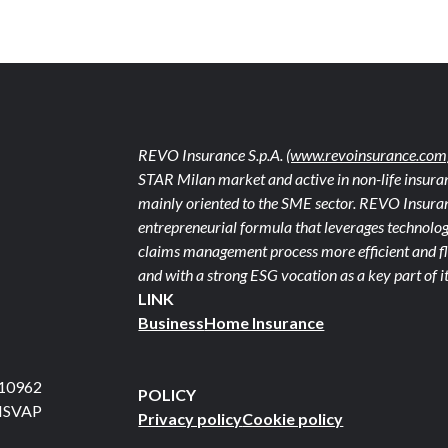
REVO Insurance S.p.A.
(www.revoinsurance.com
STAR Milan market and active in non-life insuran
mainly oriented to the SME sector. REVO Insuranc
entrepreneurial formula that leverages technolog
claims management process more efficient and fle
and with a strong ESG vocation as a key part of it
LINK
Business
Home Insurance
710962
POLICY
 ISVAP
Privacy policy
Cookie policy