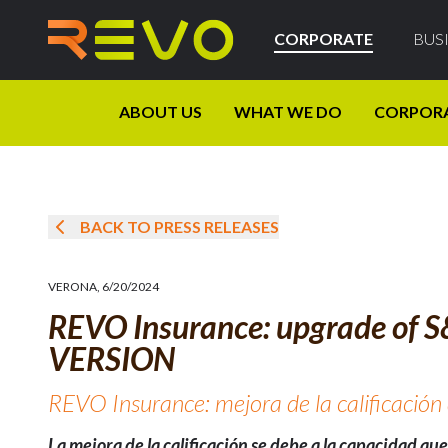
CORPORATE
BUS
ABOUT US
WHAT WE DO
CORPOR
BACK TO PRESS RELEASES
VERONA
,
6/20/2024
REVO Insurance: upgrade of S
VERSION
REVO Insurance: mejora de la calificación
La mejora de la calificación se debe a la capacidad qu