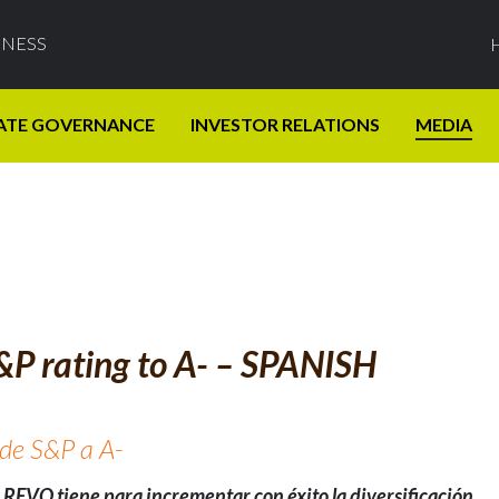
INESS
ATE GOVERNANCE
INVESTOR RELATIONS
MEDIA
&P rating to A- – SPANISH
 de S&P a A-
e REVO tiene para incrementar con éxito la diversificación