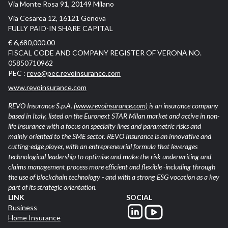
Via Monte Rosa 91, 20149 Milano
Via Cesarea 12, 16121 Genova
FULLY PAID-IN SHARE CAPITAL
€ 6,680,000.00
FISCAL CODE AND COMPANY REGISTER OF VERONA NO.
05850710962
PEC :
revo@pec.revoinsurance.com
www.revoinsurance.com
REVO Insurance S.p.A.
(www.revoinsurance.com)
is an insurance company
based in Italy, listed on the Euronext STAR Milan market and active in non-
life insurance with a focus on specialty lines and parametric risks and
mainly oriented to the SME sector. REVO Insurance is an innovative and
cutting-edge player, with an entrepreneurial formula that leverages
technological leadership to optimise and make the risk underwriting and
claims management process more efficient and flexible -including through
the use of blockchain technology - and with a strong ESG vocation as a key
part of its strategic orientation.
LINK
SOCIAL
Business
Home Insurance