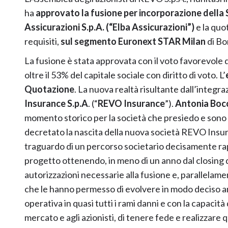
ha
approvato la fusione per incorporazione della 
Assicurazioni S.p.A. (“Elba Assicurazioni”)
e la quo
requisiti,
sul segmento Euronext STAR Milan
di Bor
La fusione è stata approvata con il voto favorevole 
oltre il 53% del capitale sociale con diritto di voto. L’
Quotazione
. La nuova realtà risultante dall’integ
Insurance S.p.A
. (“
REVO Insurance
”).
Antonia Boc
momento storico per la società che presiedo e sono f
decretato la nascita della nuova società REVO Insur
traguardo di un percorso societario decisamente ra
progetto ottenendo, in meno di un anno dal closing de
autorizzazioni necessarie alla fusione e, parallelam
che le hanno permesso di evolvere in modo deciso an
operativa in quasi tutti i rami danni e con la capacit
mercato e agli azionisti, di tenere fede e realizzare 