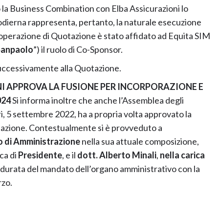
 la Business Combination con Elba Assicurazioni lo
odierna rappresenta, pertanto, la naturale esecuzione
’operazione di Quotazione è stato affidato ad Equita SIM
Sanpaolo
”) il ruolo di Co-Sponsor.
olo successivamente alla Quotazione.
NI APPROVA LA FUSIONE PER INCORPORAZIONE E
024
Si informa inoltre che anche l’Assemblea degli
eri, 5 settembre 2022, ha a propria volta approvato la
azione. Contestualmente si è provveduto a
o di Amministrazione
nella sua attuale composizione,
ica di
Presidente
, e il
dott. Alberto Minali
,
nella carica
a la durata del mandato dell’organo amministrativo con la
rzo.