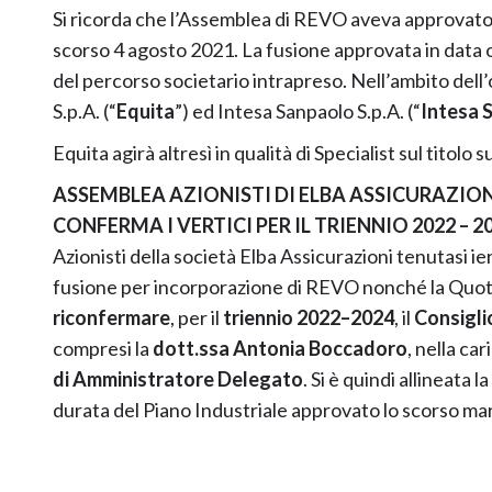
Si ricorda che l’Assemblea di REVO aveva approvato
scorso 4 agosto 2021. La fusione approvata in data 
del percorso societario intrapreso. Nell’ambito dell
S.p.A. (“
Equita
”) ed Intesa Sanpaolo S.p.A. (“
Intesa 
Equita agirà altresì in qualità di Specialist sul tit
ASSEMBLEA AZIONISTI DI ELBA ASSICURAZIO
CONFERMA I VERTICI PER IL TRIENNIO 2022 – 2
Azionisti della società Elba Assicurazioni tenutasi i
fusione per incorporazione di REVO nonché la Quot
riconfermare
, per il
triennio 2022–2024
, il
Consigli
compresi la
dott.ssa Antonia Boccadoro
, nella car
di Amministratore Delegato
. Si è quindi allineat
durata del Piano Industriale approvato lo scorso ma