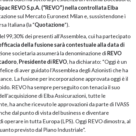
Spac REVO S.p.A. (“REVO”) nella controllata Elba
tazione sul Mercato Euronext Milan e, sussistendone i
sa Italiana (la “
Quotazione
”).
del 99,30% dei presenti all’Assemblea, cui ha partecipato
efficacia della fusione sarà contestuale alla data di
razione societaria assumerà la denominazione di
REVO
cadoro
,
Presidente di REVO
, ha dichiarato: “Oggi è un
elice di aver guidato l’Assemblea degli Azionisti che ha
ance. La fusione per incorporazione approvata oggi è il
pido. REVO ha sempre perseguito con tenacia il suo
ll’acquisizione di Elba Assicurazioni, tutte le
ente, ha anche ricevuto le approvazioni da parte di IVASS
che dal punto di vista del business e diventare
à di operare in tutta Europa (LPS). Oggi REVO dimostra, al
quanto previsto dal Piano Industriale”.