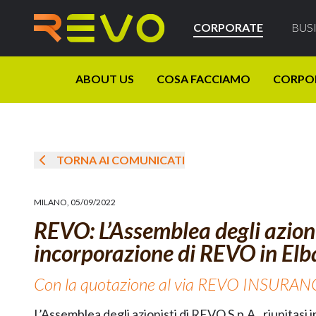
CORPORATE
BUS
ABOUT US
COSA FACCIAMO
CORPO
TORNA AI COMUNICATI
MILANO
,
05/09/2022
REVO: L’Assemblea degli azioni
incorporazione di REVO in Elb
Con la quotazione al via REVO INSURAN
L’Assemblea degli azionisti di REVO S.p.A., riunitasi