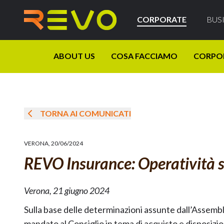
CORPORATE
BUS
ABOUT US
COSA FACCIAMO
CORPO
TORNA AI COMUNICATI
VERONA
,
20/06/2024
REVO Insurance: Operatività s
Verona, 21 giugno 2024
Sulla base delle determinazioni assunte dall’Assemble
mandato al Consiglio in tema di acquisto e disposizi