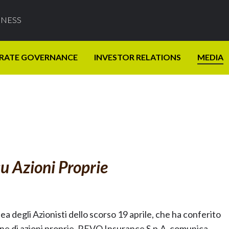
INESS
RATE GOVERNANCE
INVESTOR RELATIONS
MEDIA
u Azioni Proprie
a degli Azionisti dello scorso 19 aprile, che ha conferito
one di azioni proprie, REVO Insurance S.p.A. comunica