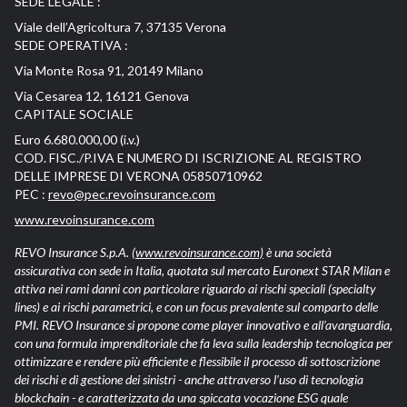
SEDE LEGALE :
Viale dell’Agricoltura 7, 37135 Verona
SEDE OPERATIVA :
Via Monte Rosa 91, 20149 Milano
Via Cesarea 12, 16121 Genova
CAPITALE SOCIALE
Euro 6.680.000,00 (i.v.)
COD. FISC./P.IVA E NUMERO DI ISCRIZIONE AL REGISTRO
DELLE IMPRESE DI VERONA 05850710962
PEC :
revo@pec.revoinsurance.com
www.revoinsurance.com
REVO Insurance S.p.A.
(www.revoinsurance.com)
è una società
assicurativa con sede in Italia, quotata sul mercato Euronext STAR Milan e
attiva nei rami danni con particolare riguardo ai rischi speciali (specialty
lines) e ai rischi parametrici, e con un focus prevalente sul comparto delle
PMI. REVO Insurance si propone come player innovativo e all’avanguardia,
con una formula imprenditoriale che fa leva sulla leadership tecnologica per
ottimizzare e rendere più efficiente e flessibile il processo di sottoscrizione
dei rischi e di gestione dei sinistri - anche attraverso l’uso di tecnologia
blockchain - e caratterizzata da una spiccata vocazione ESG quale