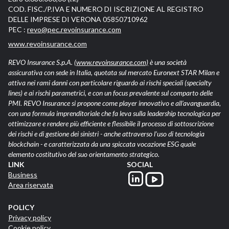
COD. FISC./P.IVA E NUMERO DI ISCRIZIONE AL REGISTRO
DELLE IMPRESE DI VERONA 05850710962
PEC :
revo@pec.revoinsurance.com
www.revoinsurance.com
REVO Insurance S.p.A.
(www.revoinsurance.com)
è una società
assicurativa con sede in Italia, quotata sul mercato Euronext STAR Milan e
attiva nei rami danni con particolare riguardo ai rischi speciali (specialty
lines) e ai rischi parametrici, e con un focus prevalente sul comparto delle
PMI. REVO Insurance si propone come player innovativo e all’avanguardia,
con una formula imprenditoriale che fa leva sulla leadership tecnologica per
ottimizzare e rendere più efficiente e flessibile il processo di sottoscrizione
dei rischi e di gestione dei sinistri - anche attraverso l’uso di tecnologia
blockchain - e caratterizzata da una spiccata vocazione ESG quale
elemento costitutivo del suo orientamento strategico.
LINK
SOCIAL
Business
Area riservata
POLICY
Privacy policy
Cookie policy