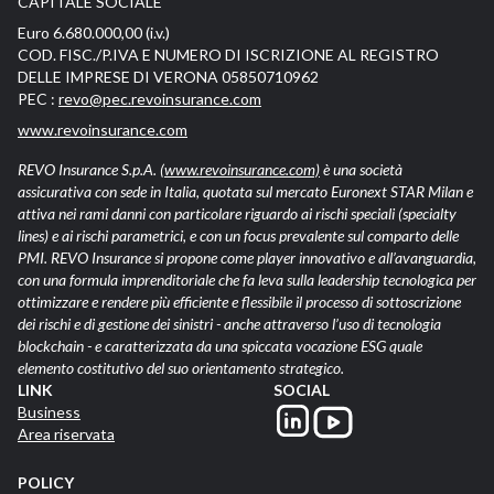
CAPITALE SOCIALE
Euro 6.680.000,00 (i.v.)
COD. FISC./P.IVA E NUMERO DI ISCRIZIONE AL REGISTRO
DELLE IMPRESE DI VERONA 05850710962
PEC :
revo@pec.revoinsurance.com
www.revoinsurance.com
REVO Insurance S.p.A.
(www.revoinsurance.com)
è una società
assicurativa con sede in Italia, quotata sul mercato Euronext STAR Milan e
attiva nei rami danni con particolare riguardo ai rischi speciali (specialty
lines) e ai rischi parametrici, e con un focus prevalente sul comparto delle
PMI. REVO Insurance si propone come player innovativo e all’avanguardia,
con una formula imprenditoriale che fa leva sulla leadership tecnologica per
ottimizzare e rendere più efficiente e flessibile il processo di sottoscrizione
dei rischi e di gestione dei sinistri - anche attraverso l’uso di tecnologia
blockchain - e caratterizzata da una spiccata vocazione ESG quale
elemento costitutivo del suo orientamento strategico.
LINK
SOCIAL
Business
Area riservata
POLICY