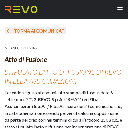
TORNA AI COMUNICATI
MILANO
,
09/11/2022
Atto di Fusione
STIPULATO L’ATTO DI FUSIONE DI REVO
IN ELBA ASSICURAZIONI
Facendo seguito al comunicato stampa diffuso in data 6
settembre 2022,
REVO S.p.A.
(“REVO”) ed
Elba
Assicurazioni S.p.A.
(“Elba Assicurazioni”) comunicano che,
in data odierna, non essendo pervenuta alcuna opposizione
da parte dei creditori nei termini di cui all’articolo 2503 c.c., è
stato stipulato l’atto di fusione per incorporazione di REVO