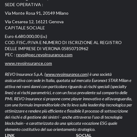
SEDE OPERATIVA :
Via Monte Rosa 91, 20149 Milano
Via Cesarea 12, 16121 Genova
CAPITALE SOCIALE
Euro 6.680.000,00 (i.v.)
COD. FISC./P.IVA E NUMERO DI ISCRIZIONE AL REGISTRO
DELLE IMPRESE DI VERONA 05850710962
PEC :
revo@pec.revoinsurance.com
www.revoinsurance.com
REVO Insurance S.p.A.
(www.revoinsurance.com)
è una società
assicurativa con sede in Italia, quotata sul mercato Euronext STAR Milan e
attiva nei rami danni con particolare riguardo ai rischi speciali (specialty
lines) e ai rischi parametrici, e con un focus prevalente sul comparto delle
PMI. REVO Insurance si propone come player innovativo e all’avanguardia,
con una formula imprenditoriale che fa leva sulla leadership tecnologica per
ottimizzare e rendere più efficiente e flessibile il processo di sottoscrizione
dei rischi e di gestione dei sinistri - anche attraverso l’uso di tecnologia
blockchain - e caratterizzata da una spiccata vocazione ESG quale
elemento costitutivo del suo orientamento strategico.
LINK
SOCIAL