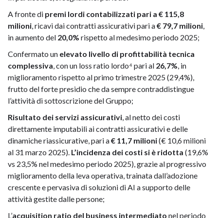
A fronte di
premi lordi contabilizzati pari a € 115,8
milioni
, ricavi dai contratti assicurativi pari a
€ 79,7 milioni
,
in aumento del
20,0%
rispetto al medesimo periodo 2025;
Confermato un
elevato livello di profittabilità tecnica
complessiva
, con un loss ratio lordo⁴ pari al
26,7%
, in
miglioramento rispetto al primo trimestre 2025 (29,4%),
frutto del forte presidio che da sempre contraddistingue
l’attività di sottoscrizione del Gruppo;
Risultato dei servizi assicurativi
, al netto dei costi
direttamente imputabili ai contratti assicurativi e delle
dinamiche riassicurative, pari a
€ 11,7 milioni
(€ 10,6 milioni
al 31 marzo 2025).
L’incidenza dei costi si è ridotta
(19,6%
vs 23,5% nel medesimo periodo 2025), grazie al progressivo
miglioramento della leva operativa, trainata dall’adozione
crescente e pervasiva di soluzioni di AI a supporto delle
attività gestite dalle persone;
L’
acquisition ratio del business intermediato
nel periodo