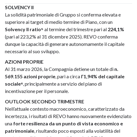
SOLVENCY II
La solidità patrimoniale di Gruppo si conferma elevata e
superiore ai target di medio termine di Piano, con un
Solvency II ratio⁵
al termine del trimestre pari al
224,1%
(pari al 223,2% al 31 dicembre 2025). REVO conferma
dunque la capacità di generare autonomamente il capitale
necessario al suo sviluppo.
AZIONI PROPRIE
Al 31 marzo 2026, la Compagnia detiene un totale di
n.
569.155 azioni proprie
, pari a circa
l’1,94% del capitale
sociale⁶
, principalmente a servizio del piano di
incentivazione per il personale.
OUTLOOK SECONDO TRIMESTRE
Nell’attuale contesto macroeconomico, caratterizzato da
incertezza, i risultati di REVO hanno nuovamente evidenziato
una
forte resilienza da un punto di vista economico e
patrimoniale
, risultando poco esposti alla volatilità del