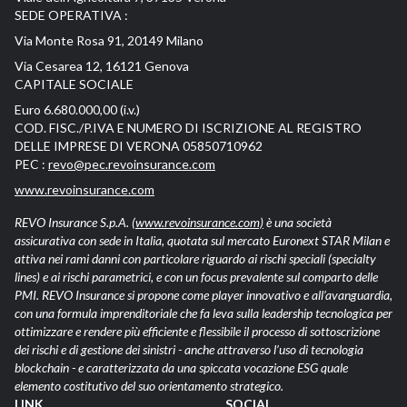
SEDE OPERATIVA :
Via Monte Rosa 91, 20149 Milano
Via Cesarea 12, 16121 Genova
CAPITALE SOCIALE
Euro 6.680.000,00 (i.v.)
COD. FISC./P.IVA E NUMERO DI ISCRIZIONE AL REGISTRO
DELLE IMPRESE DI VERONA 05850710962
PEC :
revo@pec.revoinsurance.com
www.revoinsurance.com
REVO Insurance S.p.A.
(www.revoinsurance.com)
è una società
assicurativa con sede in Italia, quotata sul mercato Euronext STAR Milan e
attiva nei rami danni con particolare riguardo ai rischi speciali (specialty
lines) e ai rischi parametrici, e con un focus prevalente sul comparto delle
PMI. REVO Insurance si propone come player innovativo e all’avanguardia,
con una formula imprenditoriale che fa leva sulla leadership tecnologica per
ottimizzare e rendere più efficiente e flessibile il processo di sottoscrizione
dei rischi e di gestione dei sinistri - anche attraverso l’uso di tecnologia
blockchain - e caratterizzata da una spiccata vocazione ESG quale
elemento costitutivo del suo orientamento strategico.
LINK
SOCIAL