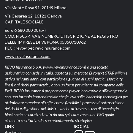
Via Monte Rosa 91, 20149 Milano
Via Cesarea 12, 16121 Genova
CAPITALE SOCIALE
Euro 6.680.000,00 (i.v.)
COD. FISC./P.IVA E NUMERO DI ISCRIZIONE AL REGISTRO
DELLE IMPRESE DI VERONA 05850710962
PEC :
revo@pec.revoinsurance.com
www.revoinsurance.com
REVO Insurance S.p.A.
(www.revoinsurance.com)
è una società
assicurativa con sede in Italia, quotata sul mercato Euronext STAR Milan e
attiva nei rami danni con particolare riguardo ai rischi speciali (specialty
lines) e ai rischi parametrici, e con un focus prevalente sul comparto delle
PMI. REVO Insurance si propone come player innovativo e all’avanguardia,
con una formula imprenditoriale che fa leva sulla leadership tecnologica per
ottimizzare e rendere più efficiente e flessibile il processo di sottoscrizione
dei rischi e di gestione dei sinistri - anche attraverso l’uso di tecnologia
blockchain - e caratterizzata da una spiccata vocazione ESG quale
elemento costitutivo del suo orientamento strategico.
LINK
SOCIAL
Business