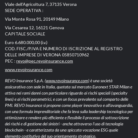
Viale dell’Agricoltura 7, 37135 Verona
SEDE OPERATIVA :
Via Monte Rosa 91, 20149 Milano
Via Cesarea 12, 16121 Genova
CAPITALE SOCIALE
Euro 6.680.000,00 (i.v.)
COD. FISC./P.IVA E NUMERO DI ISCRIZIONE AL REGISTRO
DELLE IMPRESE DI VERONA 05850710962
PEC :
revo@pec.revoinsurance.com
www.revoinsurance.com
REVO Insurance S.p.A.
(www.revoinsurance.com)
è una società
assicurativa con sede in Italia, quotata sul mercato Euronext STAR Milan e
attiva nei rami danni con particolare riguardo ai rischi speciali (specialty
lines) e ai rischi parametrici, e con un focus prevalente sul comparto delle
PMI. REVO Insurance si propone come player innovativo e all’avanguardia,
con una formula imprenditoriale che fa leva sulla leadership tecnologica per
ottimizzare e rendere più efficiente e flessibile il processo di sottoscrizione
dei rischi e di gestione dei sinistri - anche attraverso l’uso di tecnologia
blockchain - e caratterizzata da una spiccata vocazione ESG quale
elemento costitutivo del suo orientamento strategico.