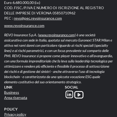
Euro 6.680.000,00 (i.v.)
COD. FISC./P.IVA E NUMERO DI ISCRIZIONE AL REGISTRO
DELLE IMPRESE DI VERONA 05850710962
PEC :
revo@pec.revoinsurance.com
www.revoinsurance.com
REVO Insurance S.p.A.
(www.revoinsurance.com)
è una società
assicurativa con sede in Italia, quotata sul mercato Euronext STAR Milan e
attiva nei rami danni con particolare riguardo ai rischi speciali (specialty
lines) e ai rischi parametrici, e con un focus prevalente sul comparto delle
PMI. REVO Insurance si propone come player innovativo e all’avanguardia,
con una formula imprenditoriale che fa leva sulla leadership tecnologica per
ottimizzare e rendere più efficiente e flessibile il processo di sottoscrizione
dei rischi e di gestione dei sinistri - anche attraverso l’uso di tecnologia
blockchain - e caratterizzata da una spiccata vocazione ESG quale
elemento costitutivo del suo orientamento strategico.
LINK
SOCIAL
Business
Area riservata
POLICY
Privacy policy