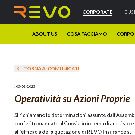
CORPORATE
BUS
ABOUT US
COSA FACCIAMO
CORPO
TORNA AI COMUNICATI
,
05/02/2023
Operatività su Azioni Proprie
Si richiamano le determinazioni assunte dall’Assembl
conferito mandato al Consiglio in tema di acquisto e d
all’efficacia della quotazione di REVO Insurance su