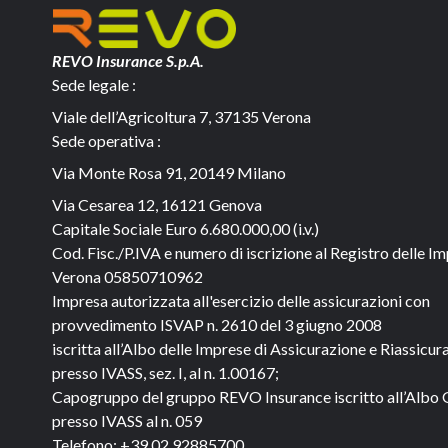
REVO Insurance S.p.A.
Sede legale :
Viale dell’Agricoltura 7, 37135 Verona
Sede operativa :
Via Monte Rosa 91, 20149 Milano
Via Cesarea 12, 16121 Genova
Capitale Sociale
Euro 6.680.000,00 (i.v.)
Cod. Fisc./P.IVA e numero di iscrizione al Registro delle Im
Verona 05850710962
Impresa autorizzata all'esercizio delle assicurazioni con
provvedimento ISVAP n. 2610 del 3 giugno 2008
iscritta all’Albo delle Imprese di Assicurazione e Riassicur
presso IVASS, sez. I, al n. 1.00167;
Capogruppo del gruppo REVO Insurance iscritto all’Albo 
presso IVASS al n. 059
Telefono:
+39 02 92885700