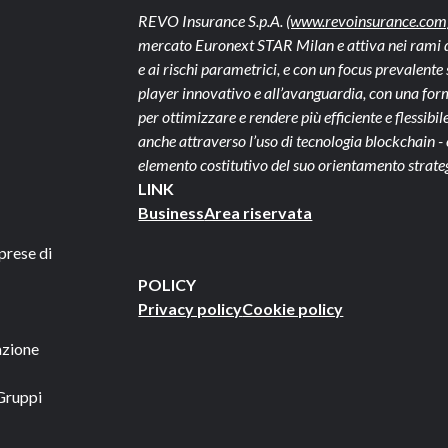
REVO Insurance S.p.A.
(www.revoinsurance.com
mercato Euronext STAR Milan e attiva nei rami dan
e ai rischi parametrici, e con un focus prevalen
player innovativo e all’avanguardia, con una form
per ottimizzare e rendere più efficiente e flessibile 
anche attraverso l’uso di tecnologia blockchain 
elemento costitutivo del suo orientamento strate
LINK
Business
Area riservata
prese di
POLICY
Privacy policy
Cookie policy
azione
Gruppi