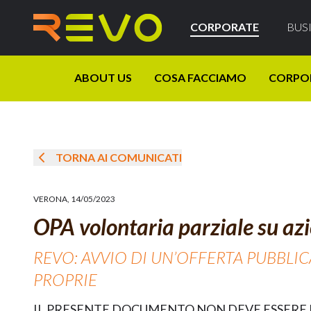
CORPORATE
BUS
ABOUT US
COSA FACCIAMO
CORPO
TORNA AI COMUNICATI
VERONA
,
14/05/2023
OPA volontaria parziale su azi
REVO: AVVIO DI UN’OFFERTA PUBBLI
PROPRIE
IL PRESENTE DOCUMENTO NON DEVE ESSERE D