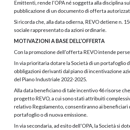
Emittenti, rende l’OPA né soggetta alla disciplina sul
pubblicazione di un documento di offerta autorizz
Si ricorda che, alla data odierna, REVO detiene n. 15
sociale rappresentato da azioni ordinarie.
MOTIVAZIONI A BASE DELL’OFFERTA
Con la promozione dell’offerta REVO intende persegui
In via prioritaria dotare la Società di un portafoglio 
obbligazioni derivanti dal piano di incentivazione az
del Piano Industriale 2022-2025.
Alla data beneficiano di tale incentivo 46 risorse che
progetto REVO, a cui sono stati attribuiti complessi
relativo Regolamento, consentiranno ai beneficiari d
portafoglio o di nuova emissione.
In via secondaria, ad esito dell’OPA, la Società si dot