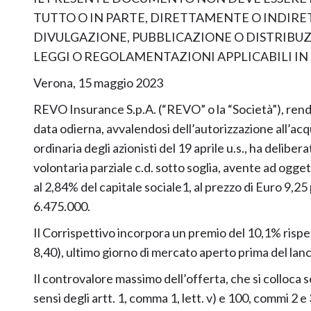
TUTTO O IN PARTE, DIRETTAMENTE O INDIRETT
DIVULGAZIONE, PUBBLICAZIONE O DISTRIBUZ
LEGGI O REGOLAMENTAZIONI APPLICABILI IN 
Verona, 15 maggio 2023
REVO Insurance S.p.A. (“REVO” o la “Società”), rende
data odierna, avvalendosi dell’autorizzazione all’acq
ordinaria degli azionisti del 19 aprile u.s., ha deli
volontaria parziale c.d. sotto soglia, avente ad ogge
al 2,84% del capitale sociale1, al prezzo di Euro 9,
6.475.000.
Il Corrispettivo incorpora un premio del 10,1% rispe
8,40), ultimo giorno di mercato aperto prima del lanci
Il controvalore massimo dell’offerta, che si colloca s
sensi degli artt. 1, comma 1, lett. v) e 100, commi 2 