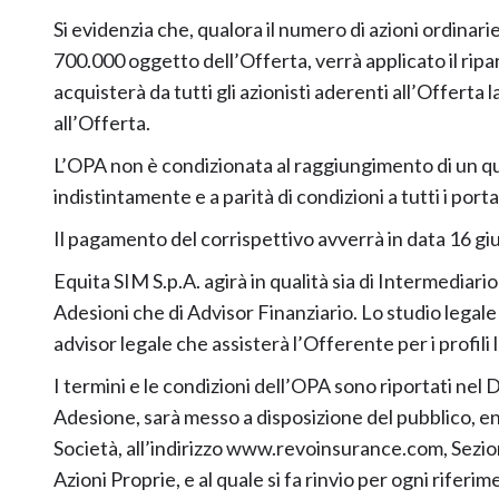
Si evidenzia che, qualora il numero di azioni ordinari
700.000 oggetto dell’Offerta, verrà applicato il ripa
acquisterà da tutti gli azionisti aderenti all’Offerta
all’Offerta.
L’OPA non è condizionata al raggiungimento di un quan
indistintamente e a parità di condizioni a tutti i port
Il pagamento del corrispettivo avverrà in data 16 g
Equita SIM S.p.A. agirà in qualità sia di Intermediar
Adesioni che di Advisor Finanziario. Lo studio legale 
advisor legale che assisterà l’Offerente per i profili 
I termini e le condizioni dell’OPA sono riportati ne
Adesione, sarà messo a disposizione del pubblico, entr
Società, all’indirizzo www.revoinsurance.com, Sezio
Azioni Proprie, e al quale si fa rinvio per ogni rifer