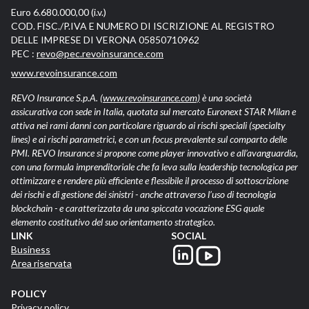
Euro 6.680.000,00 (i.v.)
COD. FISC./P.IVA E NUMERO DI ISCRIZIONE AL REGISTRO
DELLE IMPRESE DI VERONA 05850710962
PEC :
revo@pec.revoinsurance.com
www.revoinsurance.com
REVO Insurance S.p.A.
(www.revoinsurance.com)
è una società
assicurativa con sede in Italia, quotata sul mercato Euronext STAR Milan e
attiva nei rami danni con particolare riguardo ai rischi speciali (specialty
lines) e ai rischi parametrici, e con un focus prevalente sul comparto delle
PMI. REVO Insurance si propone come player innovativo e all’avanguardia,
con una formula imprenditoriale che fa leva sulla leadership tecnologica per
ottimizzare e rendere più efficiente e flessibile il processo di sottoscrizione
dei rischi e di gestione dei sinistri - anche attraverso l’uso di tecnologia
blockchain - e caratterizzata da una spiccata vocazione ESG quale
elemento costitutivo del suo orientamento strategico.
LINK
SOCIAL
Business
Area riservata
POLICY
Privacy policy