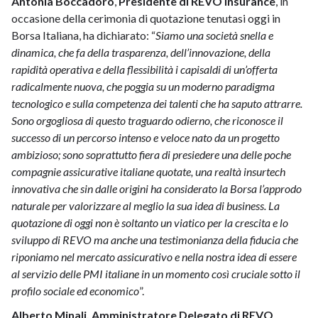
Antonia Boccadoro
,
Presidente di REVO Insurance
, in
occasione della cerimonia di quotazione tenutasi oggi in
Borsa Italiana, ha dichiarato: “
Siamo una società snella e
dinamica, che fa della trasparenza, dell’innovazione, della
rapidità operativa e della flessibilità i capisaldi di un’offerta
radicalmente nuova, che poggia su un moderno paradigma
tecnologico e sulla competenza dei talenti che ha saputo attrarre.
Sono orgogliosa di questo traguardo odierno, che riconosce il
successo di un percorso intenso e veloce nato da un progetto
ambizioso; sono soprattutto fiera di presiedere una delle poche
compagnie assicurative italiane quotate, una realtà insurtech
innovativa che sin dalle origini ha considerato la Borsa l’approdo
naturale per valorizzare al meglio la sua idea di business. La
quotazione di oggi non è soltanto un viatico per la crescita e lo
sviluppo di REVO ma anche una testimonianza della fiducia che
riponiamo nel mercato assicurativo e nella nostra idea di essere
al servizio delle PMI italiane in un momento così cruciale sotto il
profilo sociale ed economico
”.
Alberto Minali, Amministratore Delegato di REVO