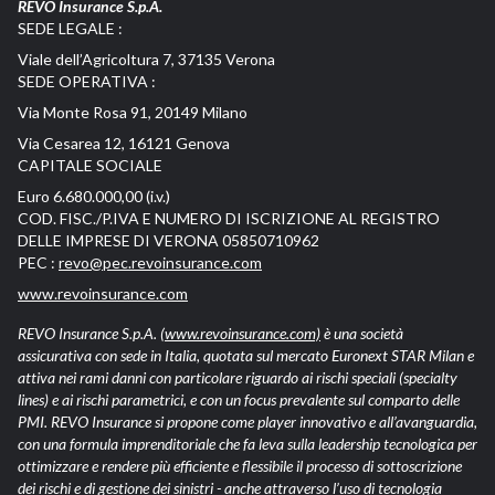
REVO Insurance S.p.A.
SEDE LEGALE :
Viale dell’Agricoltura 7, 37135 Verona
SEDE OPERATIVA :
Via Monte Rosa 91, 20149 Milano
Via Cesarea 12, 16121 Genova
CAPITALE SOCIALE
Euro 6.680.000,00 (i.v.)
COD. FISC./P.IVA E NUMERO DI ISCRIZIONE AL REGISTRO
DELLE IMPRESE DI VERONA 05850710962
PEC :
revo@pec.revoinsurance.com
www.revoinsurance.com
REVO Insurance S.p.A.
(www.revoinsurance.com)
è una società
assicurativa con sede in Italia, quotata sul mercato Euronext STAR Milan e
attiva nei rami danni con particolare riguardo ai rischi speciali (specialty
lines) e ai rischi parametrici, e con un focus prevalente sul comparto delle
PMI. REVO Insurance si propone come player innovativo e all’avanguardia,
con una formula imprenditoriale che fa leva sulla leadership tecnologica per
ottimizzare e rendere più efficiente e flessibile il processo di sottoscrizione
dei rischi e di gestione dei sinistri - anche attraverso l’uso di tecnologia