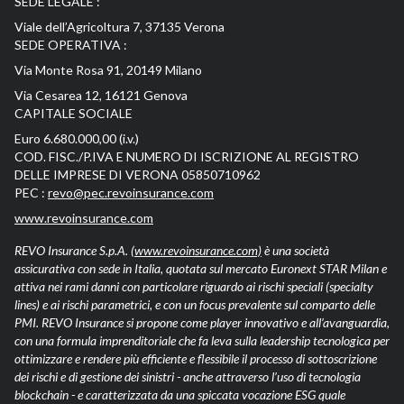
SEDE LEGALE :
Viale dell’Agricoltura 7, 37135 Verona
SEDE OPERATIVA :
Via Monte Rosa 91, 20149 Milano
Via Cesarea 12, 16121 Genova
CAPITALE SOCIALE
Euro 6.680.000,00 (i.v.)
COD. FISC./P.IVA E NUMERO DI ISCRIZIONE AL REGISTRO
DELLE IMPRESE DI VERONA 05850710962
PEC :
revo@pec.revoinsurance.com
www.revoinsurance.com
REVO Insurance S.p.A.
(www.revoinsurance.com)
è una società
assicurativa con sede in Italia, quotata sul mercato Euronext STAR Milan e
attiva nei rami danni con particolare riguardo ai rischi speciali (specialty
lines) e ai rischi parametrici, e con un focus prevalente sul comparto delle
PMI. REVO Insurance si propone come player innovativo e all’avanguardia,
con una formula imprenditoriale che fa leva sulla leadership tecnologica per
ottimizzare e rendere più efficiente e flessibile il processo di sottoscrizione
dei rischi e di gestione dei sinistri - anche attraverso l’uso di tecnologia
blockchain - e caratterizzata da una spiccata vocazione ESG quale