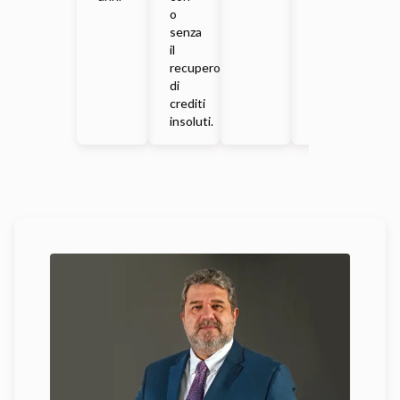
o
senza
il
recupero
di
crediti
insoluti.