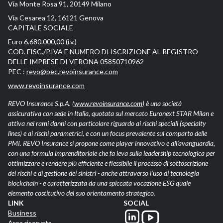
Via Monte Rosa 91, 20149 Milano
Via Cesarea 12, 16121 Genova
CAPITALE SOCIALE
Euro 6.680.000,00 (i.v.)
COD. FISC./P.IVA E NUMERO DI ISCRIZIONE AL REGISTRO
DELLE IMPRESE DI VERONA 05850710962
PEC :
revo@pec.revoinsurance.com
www.revoinsurance.com
REVO Insurance S.p.A.
(www.revoinsurance.com)
è una società
assicurativa con sede in Italia, quotata sul mercato Euronext STAR Milan e
attiva nei rami danni con particolare riguardo ai rischi speciali (specialty
lines) e ai rischi parametrici, e con un focus prevalente sul comparto delle
PMI. REVO Insurance si propone come player innovativo e all’avanguardia,
con una formula imprenditoriale che fa leva sulla leadership tecnologica per
ottimizzare e rendere più efficiente e flessibile il processo di sottoscrizione
dei rischi e di gestione dei sinistri - anche attraverso l’uso di tecnologia
blockchain - e caratterizzata da una spiccata vocazione ESG quale
elemento costitutivo del suo orientamento strategico.
LINK
SOCIAL
Business
Area riservata