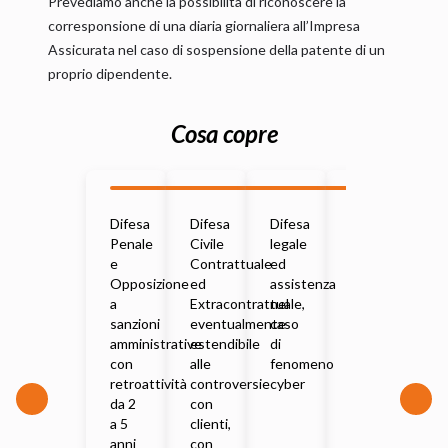
Prevediamo anche la possibilità di riconoscere la
corresponsione di una diaria giornaliera all’Impresa
Assicurata nel caso di sospensione della patente di un
proprio dipendente.
Cosa copre
Difesa
Difesa
Difesa
Ricorsi
Di
Penale
Civile
legale
al
le
e
Contrattuale
ed
TAR
co
Opposizione
ed
assistenza
all
a
Extracontrattuale,
nel
ci
sanzioni
eventualmente
caso
st
amministrative
estendibile
di
con
alle
fenomeno
retroattività
controversie
cyber
da 2
con
a 5
clienti,
anni
con