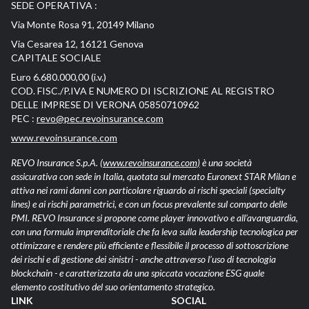
SEDE OPERATIVA :
Via Monte Rosa 91, 20149 Milano
Via Cesarea 12, 16121 Genova
CAPITALE SOCIALE
Euro 6.680.000,00 (i.v.)
COD. FISC./P.IVA E NUMERO DI ISCRIZIONE AL REGISTRO
DELLE IMPRESE DI VERONA 05850710962
PEC :
revo@pec.revoinsurance.com
www.revoinsurance.com
REVO Insurance S.p.A.
(www.revoinsurance.com)
è una società
assicurativa con sede in Italia, quotata sul mercato Euronext STAR Milan e
attiva nei rami danni con particolare riguardo ai rischi speciali (specialty
lines) e ai rischi parametrici, e con un focus prevalente sul comparto delle
PMI. REVO Insurance si propone come player innovativo e all’avanguardia,
con una formula imprenditoriale che fa leva sulla leadership tecnologica per
ottimizzare e rendere più efficiente e flessibile il processo di sottoscrizione
dei rischi e di gestione dei sinistri - anche attraverso l’uso di tecnologia
blockchain - e caratterizzata da una spiccata vocazione ESG quale
elemento costitutivo del suo orientamento strategico.
LINK
SOCIAL