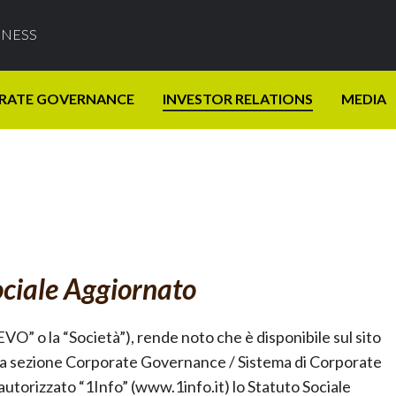
INESS
RATE GOVERNANCE
INVESTOR RELATIONS
MEDIA
ociale Aggiornato
EVO” o la “Società”), rende noto che è disponibile sul sito
la sezione Corporate Governance / Sistema di Corporate
torizzato “1Info” (www.1info.it) lo Statuto Sociale