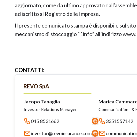
aggiornato, come da ultimo approvato dall'assemblea 
ed iscritto al Registro delle Imprese.
Il presente comunicato stampa è disponibile sul sit
meccanismo di stoccaggio “1info” all’indirizzo www.1
CONTATTI
:
REVO SpA
Jacopo Tanaglia
Marica Cammar
Investor Relations Manager
Communications & E
045 8531662
3351557142
investor@revoinsurance.com
communicatio