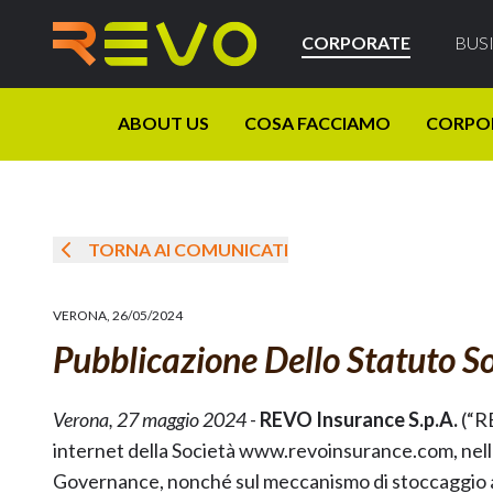
CORPORATE
BUS
ABOUT US
COSA FACCIAMO
CORPO
TORNA AI COMUNICATI
VERONA
,
26/05/2024
Pubblicazione Dello Statuto S
Verona, 27 maggio 2024
-
REVO Insurance S.p.A.
(“R
internet della Società www.revoinsurance.com, nel
Governance, nonché sul meccanismo di stoccaggio au