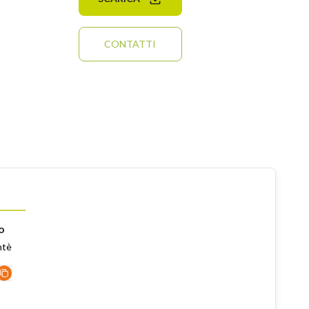
CONTATTI
o
ntè