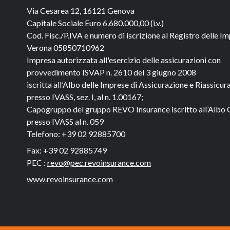
Via Cesarea 12, 16121 Genova
Capitale Sociale
Euro 6.680.000,00 (i.v.)
Cod. Fisc./P.IVA e numero di iscrizione al Registro delle Im
Verona 05850710962
Impresa autorizzata all'esercizio delle assicurazioni con
provvedimento ISVAP n. 2610 del 3 giugno 2008
iscritta all’Albo delle Imprese di Assicurazione e Riassicur
presso IVASS, sez. I, al n. 1.00167;
Capogruppo del gruppo REVO Insurance iscritto all’Albo 
presso IVASS al n. 059
Telefono:
+39 02 92885700
Fax:
+39 02 92885749
PEC :
revo@pec.revoinsurance.com
www.revoinsurance.com