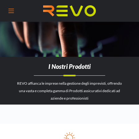
S
a
l
t
a
a
l
I Nostri Prodotti
c
o
REVO affianca le imprese nella gestione degli imprevisti, offrendo
n
una vasta e completa gamma di Prodotti assicurativi dedicati ad
t
aziende e professionisti
e
n
u
t
o