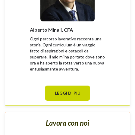
Alberto Minali, CFA
Stefano Semo
Ogni percorso lavorativo racconta una
Bianco o nero, b
storia. Ogni curriculum è un viaggio
utilità sociale?
fatto di aspirazioni e ostacoli da
esistono aziend
superare. Il mio mi ha portato dove sono
tempo fanno mol
ora e ha aperto la rotta verso una nuova
mia missione in 
entusiasmante avventura.
nel 2000 e oggi
coniugare cresci
LEGGI DI PIÙ
Lavora con noi