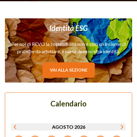
a inviare la propria candidatura
rilasciando specifico consenso al
trattamento dei dati personali, ai sensi
della nuova Normativa Europea sulla
Identità ESG
Privacy, conforme agli artt. 13 e 14 del
GDPR (Regolamento (UE), 27 aprile
2016, n. 2016/679).
Per noi di REVO la sostenibilità non è solo un insieme di
pratiche da adottare, è parte della nostra identità.
VAI ALLA SEZIONE
Calendario
AGOSTO 2026