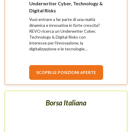
Underwriter Cyber, Technology &
Underwriter 
Digital Risks
Commerciale 
Vuoi entrare a far parte di una realtà
REVO Insurance
dinamica e innovativa in forte crescita?
assicurativa ita
REVO ricerca un Underwriter Cyber,
segmento Euron
Technology & Digital Risks con
specializzata ne
interesse per l'innovazione, la
caratterizzata 
digitalizzazione e le tecnologie
fortemente orie
emergenti. __Cosa farai__
alla tecnologia e
Sottoscrizione e gestione di rischi
competenze. Lavorare in REVO significa
Cyber e Technology Professional
entrare in un’or
Indemnity & Digital Risks. Analisi e
SCOPRI LE POSIZIONI APERTE
continua evoluz
valutazione di società tecnologiche,
hanno l’opportun
software house, system integrator,
concretamente a
provider cloud e aziende di
prodotti, proces
cybersecurity. Valutazione delle
assicurative. C
Borsa Italiana
esposizioni informatiche e delle misure
lavoro collabora
di sicurezza adottate dai clienti.
orientato alla c
Collaborazione con i team Financial
quale autonomia
Lines, Sinistri, Riassicurazione e con le
spirito di inizi
altre Line of Business del Gruppo.
elementi distintivi. Per supp
Utilizzo di strumenti digitali avanzati e
l’espansione del