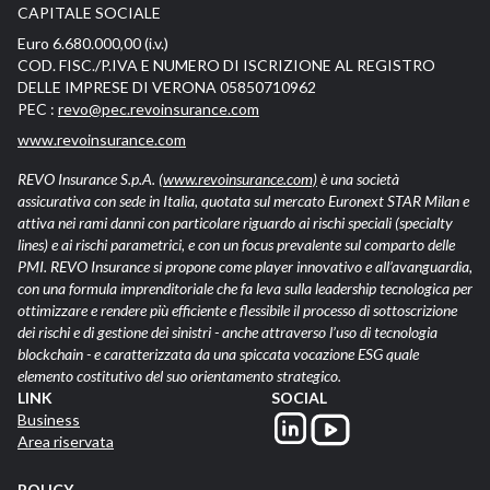
CAPITALE SOCIALE
Euro 6.680.000,00 (i.v.)
COD. FISC./P.IVA E NUMERO DI ISCRIZIONE AL REGISTRO
DELLE IMPRESE DI VERONA 05850710962
PEC :
revo@pec.revoinsurance.com
www.revoinsurance.com
REVO Insurance S.p.A.
(www.revoinsurance.com)
è una società
assicurativa con sede in Italia, quotata sul mercato Euronext STAR Milan e
attiva nei rami danni con particolare riguardo ai rischi speciali (specialty
lines) e ai rischi parametrici, e con un focus prevalente sul comparto delle
PMI. REVO Insurance si propone come player innovativo e all’avanguardia,
con una formula imprenditoriale che fa leva sulla leadership tecnologica per
ottimizzare e rendere più efficiente e flessibile il processo di sottoscrizione
dei rischi e di gestione dei sinistri - anche attraverso l’uso di tecnologia
blockchain - e caratterizzata da una spiccata vocazione ESG quale
elemento costitutivo del suo orientamento strategico.
LINK
SOCIAL
Business
Area riservata
POLICY