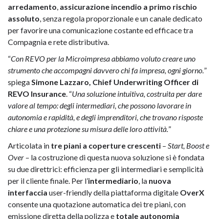
arredamento
,
assicurazione incendio a primo rischio
assoluto
, senza regola proporzionale e un canale dedicato
per favorire una comunicazione costante ed efficace tra
Compagnia e rete distributiva.
“
Con REVO per la Microimpresa abbiamo voluto creare uno
strumento che accompagni davvero chi fa impresa, ogni giorno.
”
spiega
Simone Lazzaro, Chief Underwriting Officer di
REVO Insurance
. “
Una soluzione intuitiva, costruita per dare
valore al tempo: degli intermediari, che possono lavorare in
autonomia e rapidità, e degli imprenditori, che trovano risposte
chiare e una protezione su misura delle loro attività.
”
Articolata in
tre piani a coperture crescenti
–
Start, Boost e
Over
– la costruzione di questa nuova soluzione si è fondata
su due direttrici: efficienza per gli intermediari e semplicità
per il cliente finale. Per l’
intermediario
, la
nuova
interfaccia
user-friendly della piattaforma digitale
OverX
consente una quotazione automatica dei tre piani, con
emissione diretta della polizza e
totale autonomia