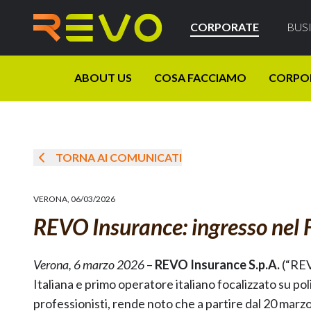
CORPORATE
BUS
ABOUT US
COSA FACCIAMO
CORPO
TORNA AI COMUNICATI
VERONA
,
06/03/2026
REVO Insurance: ingresso nel 
Verona, 6 marzo 2026
–
REVO Insurance S.p.A.
(“REV
Italiana e primo operatore italiano focalizzato su po
professionisti, rende noto che a partire dal 20 marz