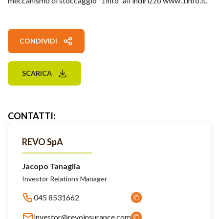
meccanismo di stoccaggio “1info” all’indirizzo www.1info.it.
CONDIVIDI
SCARICA
CONTATTI
:
REVO SpA
Jacopo Tanaglia
Investor Relations Manager
045 8531662
investor@revoinsurance.com