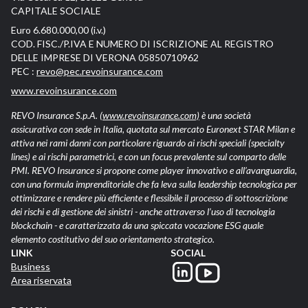
CAPITALE SOCIALE
Euro 6.680.000,00 (i.v.)
COD. FISC./P.IVA E NUMERO DI ISCRIZIONE AL REGISTRO
DELLE IMPRESE DI VERONA 05850710962
PEC :
revo@pec.revoinsurance.com
www.revoinsurance.com
REVO Insurance S.p.A.
(www.revoinsurance.com)
è una società
assicurativa con sede in Italia, quotata sul mercato Euronext STAR Milan e
attiva nei rami danni con particolare riguardo ai rischi speciali (specialty
lines) e ai rischi parametrici, e con un focus prevalente sul comparto delle
PMI. REVO Insurance si propone come player innovativo e all’avanguardia,
con una formula imprenditoriale che fa leva sulla leadership tecnologica per
ottimizzare e rendere più efficiente e flessibile il processo di sottoscrizione
dei rischi e di gestione dei sinistri - anche attraverso l’uso di tecnologia
blockchain - e caratterizzata da una spiccata vocazione ESG quale
elemento costitutivo del suo orientamento strategico.
LINK
SOCIAL
Business
Area riservata