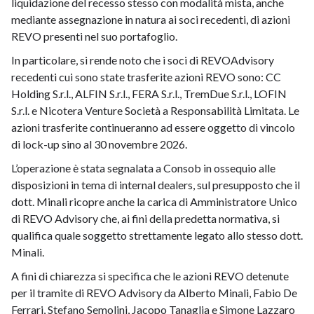
liquidazione del recesso stesso con modalità mista, anche
mediante assegnazione in natura ai soci recedenti, di azioni
REVO presenti nel suo portafoglio.
In particolare, si rende noto che i soci di REVOAdvisory
recedenti cui sono state trasferite azioni REVO sono: CC
Holding S.r.l., ALFIN S.r.l., FERA S.r.l., TremDue S.r.l., LOFIN
S.r.l. e Nicotera Venture Società a Responsabilità Limitata. Le
azioni trasferite continueranno ad essere oggetto di vincolo
di lock-up sino al 30 novembre 2026.
L’operazione è stata segnalata a Consob in ossequio alle
disposizioni in tema di internal dealers, sul presupposto che il
dott. Minali ricopre anche la carica di Amministratore Unico
di REVO Advisory che, ai fini della predetta normativa, si
qualifica quale soggetto strettamente legato allo stesso dott.
Minali.
A fini di chiarezza si specifica che le azioni REVO detenute
per il tramite di REVO Advisory da Alberto Minali, Fabio De
Ferrari, Stefano Semolini, Jacopo Tanaglia e Simone Lazzaro