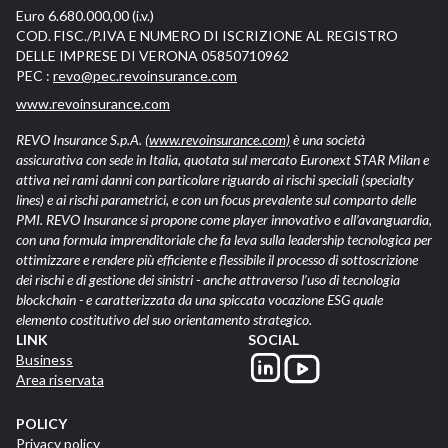
Euro 6.680.000,00 (i.v.)
COD. FISC./P.IVA E NUMERO DI ISCRIZIONE AL REGISTRO
DELLE IMPRESE DI VERONA 05850710962
PEC :
revo@pec.revoinsurance.com
www.revoinsurance.com
REVO Insurance S.p.A.
(www.revoinsurance.com)
è una società
assicurativa con sede in Italia, quotata sul mercato Euronext STAR Milan e
attiva nei rami danni con particolare riguardo ai rischi speciali (specialty
lines) e ai rischi parametrici, e con un focus prevalente sul comparto delle
PMI. REVO Insurance si propone come player innovativo e all’avanguardia,
con una formula imprenditoriale che fa leva sulla leadership tecnologica per
ottimizzare e rendere più efficiente e flessibile il processo di sottoscrizione
dei rischi e di gestione dei sinistri - anche attraverso l’uso di tecnologia
blockchain - e caratterizzata da una spiccata vocazione ESG quale
elemento costitutivo del suo orientamento strategico.
LINK
SOCIAL
Business
Area riservata
POLICY
Privacy policy